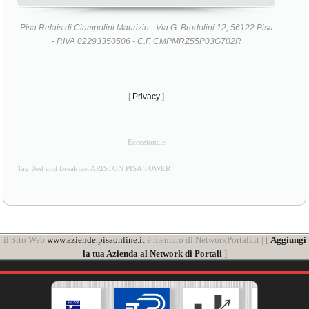
Pisa Relais di Ciampolini Maurizio - Via G. Brodolini 12, 56122 Pisa
- P.IVA 02293350506 - C.F. CMPMRZ55P03G702R
[
Privacy
]
Eccezionale
Tag Bed and Breakfast ARISTON PISA TOWER
il Sito Web
www.aziende.pisaonline.it
è membro di NetworkPortali.it | [
Aggiungi
la tua Azienda al Network di Portali
]