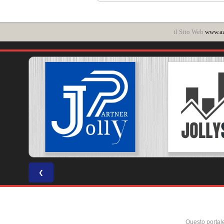
il Sito Web
www.az
❮
Questo portal