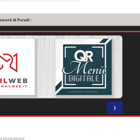
etwork di Portali
]
❯
la promozione!