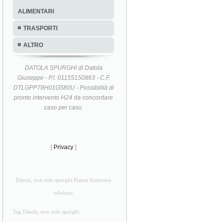
ALIMENTARI
TRASPORTI
ALTRO
DATOLA SPURGHI di Datola
Giuseppe - P.I. 01155150863 - C.F.
DTLGPP78H01G580U - Possibilità di
pronto intervento H24 da concordare
caso per caso.
[
Privacy
]
Datola, non solo spurghi Piazza Armerina
telefono
Tag Datola, non solo spurghi