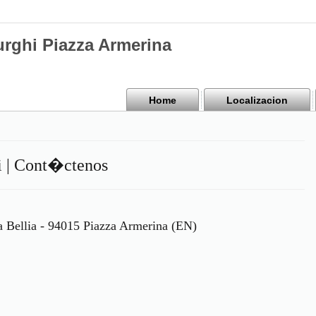
urghi Piazza Armerina
Home
Localizacion
hi | Cont�ctenos
a Bellia - 94015 Piazza Armerina (EN)