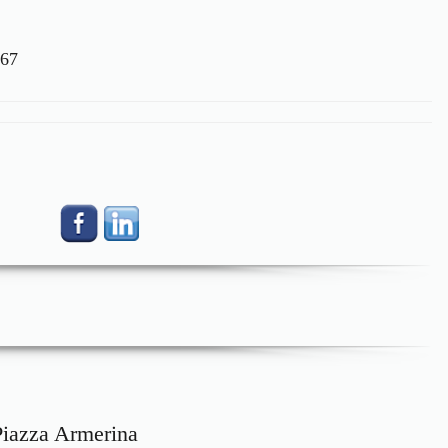
667
Piazza Armerina