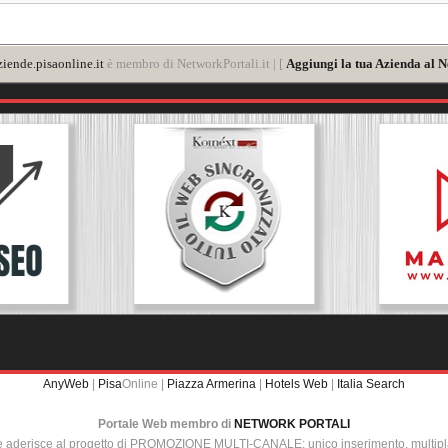
iende.pisaonline.it
è membro di NetworkPortali.it | [
Aggiungi la tua Azienda al N
AnyWeb
|
Pisa
Online |
Piazza Armerina
|
Hotels Web
|
Italia Search
Portale Web membro di
NETWORK PORTALI
e aderisce al progetto di PROMOZIONE MULTI-CANALE: unico inserimento, multip