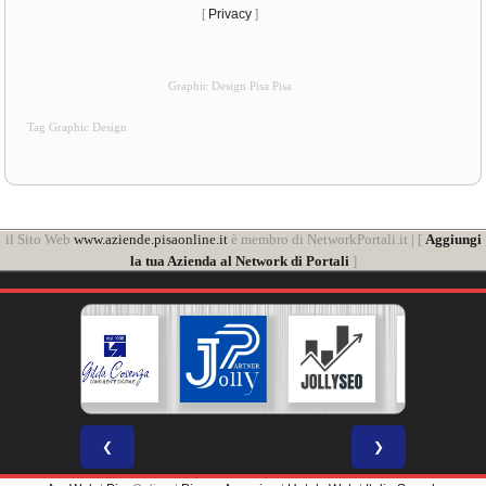
[
Privacy
]
Graphic Design Pisa Pisa
Tag Graphic Design
il Sito Web
www.aziende.pisaonline.it
è membro di NetworkPortali.it | [
Aggiungi
la tua Azienda al Network di Portali
]
❮
❯