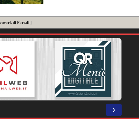
etwork di Portali
]
❯