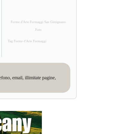
Forme d'Arte Formaggi San Gimignano
Foto
Tag Forme d'Arte Formaggi
no, email, illimitate pagine,