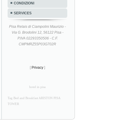
CONDIZIONI
SERVICES
Pisa Relais di Ciampolini Maurizio -
Via G. Brodolini 12, 56122 Pisa -
P.IVA 02293350506 - C.F.
CMPMRZ55P03G702R
[
Privacy
]
hotel in pisa
Tag Bed and Breakfast ARISTON PISA
TOWER