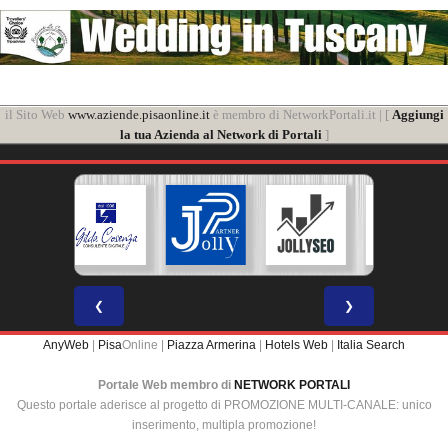
il Sito Web
www.aziende.pisaonline.it
è membro di NetworkPortali.it | [
Aggiungi
la tua Azienda al Network di Portali
]
❮
❯
AnyWeb
|
Pisa
Online |
Piazza Armerina
|
Hotels Web
|
Italia Search
Portale Web membro di
NETWORK PORTALI
Questo portale aderisce al progetto di PROMOZIONE MULTI-CANALE: unico
inserimento, multipla promozione!