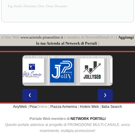
Tag Studio Dentistico Dott. Dario Decanini
il Sito Web
www.aziende.pisaonline.it
è membro di NetworkPortali.it | [
Aggiungi
la tua Azienda al Network di Portali
]
❮
❯
AnyWeb
|
Pisa
Online |
Piazza Armerina
|
Hotels Web
|
Italia Search
Portale Web membro di
NETWORK PORTALI
Questo portale aderisce al progetto di PROMOZIONE MULTI-CANALE: unico
inserimento, multipla promozione!