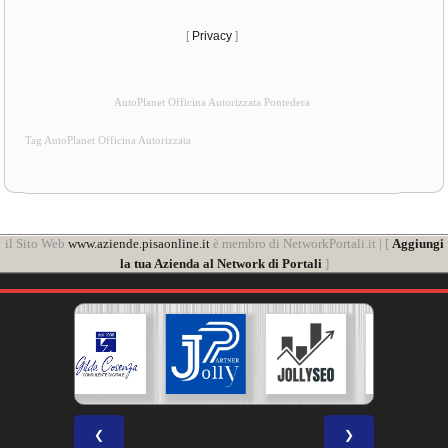
[
Privacy
]
AutoPlanet Officina Autorizzata Pontedera
Tag AutoPlanet Officina Autorizzata
il Sito Web
www.aziende.pisaonline.it
è membro di NetworkPortali.it | [
Aggiungi
la tua Azienda al Network di Portali
]
❮
❯