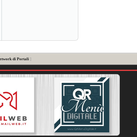
etwork di Portali
]