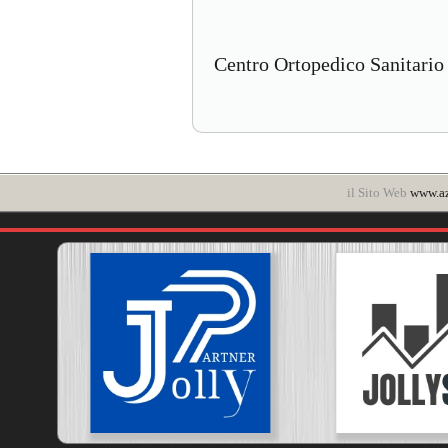
Centro Ortopedico Sanitario
il Sito Web
www.az