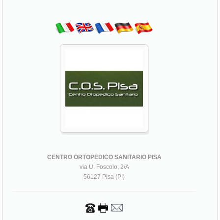
CENTRO ORTOPEDICO SANITARIO PISA
via U. Foscolo, 2/A
56127 Pisa (PI)