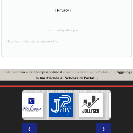
[
Privacy
]
centro ortopedico pisa
Tag Centro Ortopedico Sanitario Pisa
il Sito Web
www.aziende.pisaonline.it
è membro di NetworkPortali.it | [
Aggiungi
la tua Azienda al Network di Portali
]
❮
❯