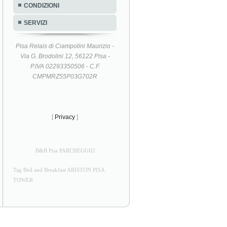
CONDIZIONI
SERVIZI
Pisa Relais di Ciampolini Maurizio -
Via G. Brodolini 12, 56122 Pisa -
P.IVA 02293350506 - C.F.
CMPMRZ55P03G702R
[
Privacy
]
B&B Pisa PARCHEGGIO
Tag Bed and Breakfast ARISTON PISA
TOWER