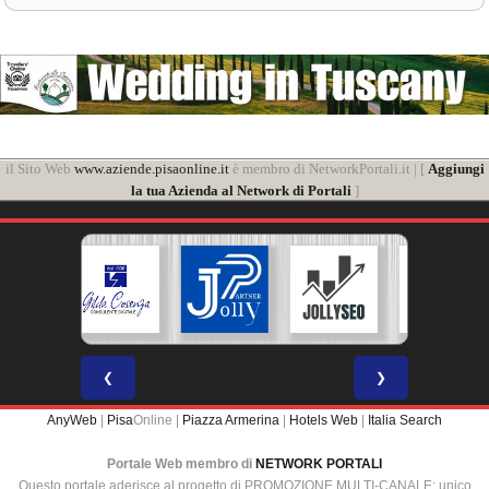
il Sito Web
www.aziende.pisaonline.it
è membro di NetworkPortali.it | [
Aggiungi
la tua Azienda al Network di Portali
]
❮
❯
AnyWeb
|
Pisa
Online |
Piazza Armerina
|
Hotels Web
|
Italia Search
Portale Web membro di
NETWORK PORTALI
Questo portale aderisce al progetto di PROMOZIONE MULTI-CANALE: unico