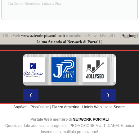
Tag Centro Ortopedico Sanitario Pisa
il Sito Web
www.aziende.pisaonline.it
è membro di NetworkPortali.it | [
Aggiungi
la tua Azienda al Network di Portali
]
❮
❯
AnyWeb
|
Pisa
Online |
Piazza Armerina
|
Hotels Web
|
Italia Search
Portale Web membro di
NETWORK PORTALI
Questo portale aderisce al progetto di PROMOZIONE MULTI-CANALE: unico
inserimento, multipla promozione!