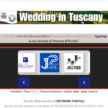
il Sito Web
www.aziende.pisaonline.it
è membro di NetworkPortali.it | [
Aggiungi
la tua Azienda al Network di Portali
]
❮
❯
AnyWeb
|
Pisa
Online |
Piazza Armerina
|
Hotels Web
|
Italia Search
Portale Web membro di
NETWORK PORTALI
Questo portale aderisce al progetto di PROMOZIONE MULTI-CANALE: unico